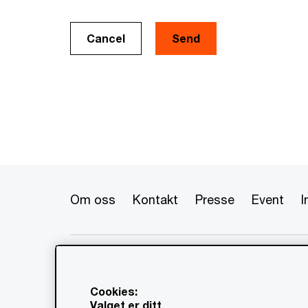
Cancel
Om oss
Kontakt
Presse
Event
I
© 2020 - 2026 PwC. Alle rettigheter
flere av dets medlemsfirmaer, som 
www.pwc.com/structure for mer in
Cookies:
Valget er ditt