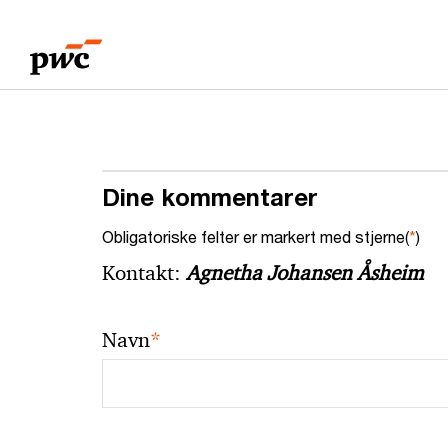
Skip
Skip
to
to
content
footer
Dine kommentarer
Obligatoriske felter er markert med stjerne(
*
)
Kontakt:
Agnetha Johansen Åsheim
*
Navn