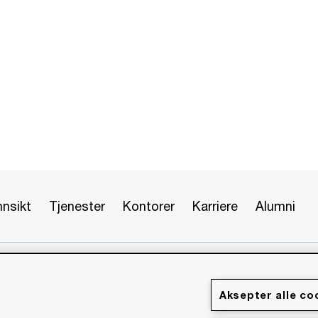
nnsikt
Tjenester
Kontorer
Karriere
Alumni
 forbeholdt. PwC refererer til PwC-nettverket og/eller en eller
hver enkelt er en egen juridisk enhet. Vennligst se
formasjon.
Aksepter alle co