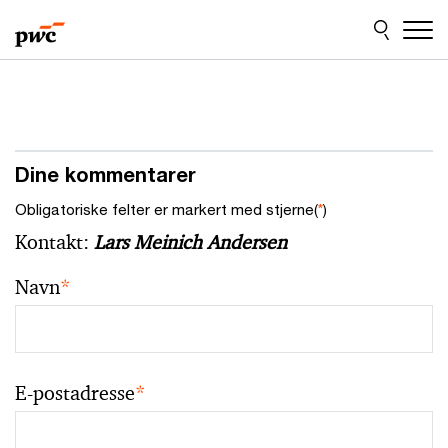
Skip
Skip
to
to
content
footer
Dine kommentarer
Obligatoriske felter er markert med stjerne(
*
)
Kontakt:
Lars Meinich Andersen
Navn
*
E-postadresse
*