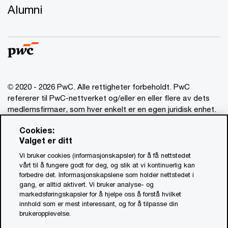
Alumni
© 2020 - 2026 PwC. Alle rettigheter forbeholdt. PwC
refererer til PwC-nettverket og/eller en eller flere av dets
medlemsfirmaer, som hver enkelt er en egen juridisk enhet.
Vennligst se www.pwc.com/structure for mer informasjon.
Cookies:
Valget er ditt
Ansvarsbegrensning
Vi bruker cookies (informasjonskapsler) for å få nettstedet
Om utgiver
vårt til å fungere godt for deg, og slik at vi kontinuerlig kan
forbedre det. Informasjonskapslene som holder nettstedet i
Standardvilkår
gang, er alltid aktivert. Vi bruker analyse- og
Åpenhetsrapport
markedsføringskapsler for å hjelpe oss å forstå hvilket
innhold som er mest interessant, og for å tilpasse din
Åpenhetsloven PwC (PDF, 0.9 MB)
brukeropplevelse.
Åpenhetsloven Advokatfirmaet PwC (PDF, 0.9 MB)