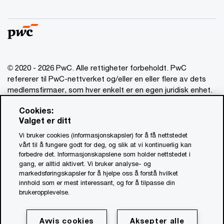
© 2020 - 2026 PwC. Alle rettigheter forbeholdt. PwC
refererer til PwC-nettverket og/eller en eller flere av dets
medlemsfirmaer, som hver enkelt er en egen juridisk enhet.
Vennligst se www.pwc.com/structure for mer informasjon.
Cookies:
Valget er ditt
Ansvarsbegrensning
Vi bruker cookies (informasjonskapsler) for å få nettstedet
Om utgiver
vårt til å fungere godt for deg, og slik at vi kontinuerlig kan
forbedre det. Informasjonskapslene som holder nettstedet i
Standardvilkår
gang, er alltid aktivert. Vi bruker analyse- og
Åpenhetsrapport
markedsføringskapsler for å hjelpe oss å forstå hvilket
innhold som er mest interessant, og for å tilpasse din
Åpenhetsloven PwC (PDF, 0.9 MB)
brukeropplevelse.
Åpenhetsloven Advokatfirmaet PwC (PDF, 0.9 MB)
Personvernerklæring for oppdrag
Avvis cookies
Aksepter alle