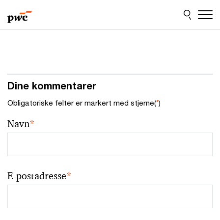
Skip
Skip
to
to
content
footer
Dine kommentarer
Obligatoriske felter er markert med stjerne(
*
)
Navn
*
E-postadresse
*