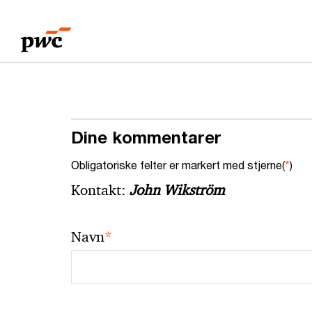
Skip
Skip
to
to
content
footer
Dine kommentarer
Obligatoriske felter er markert med stjerne(
*
)
Kontakt:
John Wikström
*
Navn