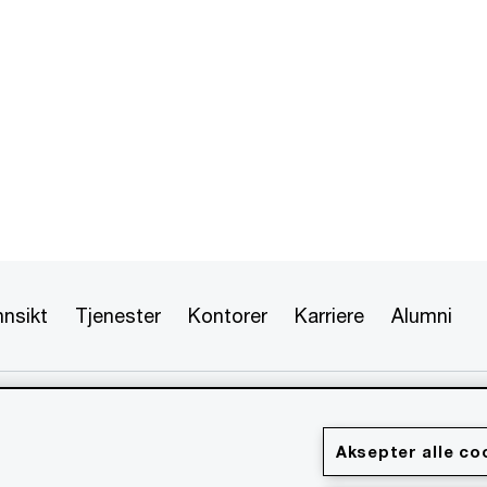
nnsikt
Tjenester
Kontorer
Karriere
Alumni
 forbeholdt. PwC refererer til PwC-nettverket og/eller en eller
hver enkelt er en egen juridisk enhet. Vennligst se
formasjon.
Aksepter alle co