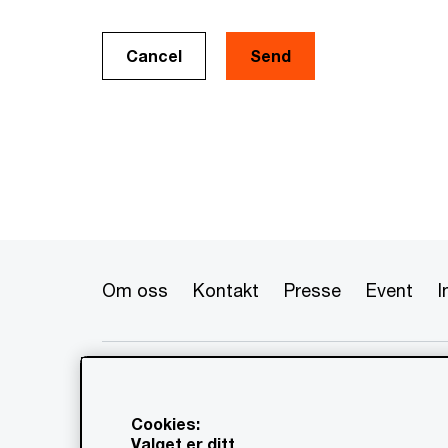
Cancel
Om oss
Kontakt
Presse
Event
I
© 2020 - 2026 PwC. Alle rettigheter
flere av dets medlemsfirmaer, som 
www.pwc.com/structure for mer in
Cookies:
Valget er ditt