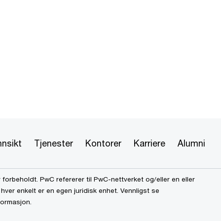
nnsikt
Tjenester
Kontorer
Karriere
Alumni
 forbeholdt. PwC refererer til PwC-nettverket og/eller en eller
hver enkelt er en egen juridisk enhet. Vennligst se
formasjon.