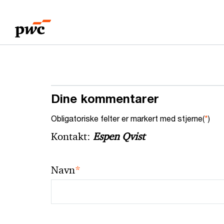
Skip
Skip
to
to
content
footer
Dine kommentarer
Obligatoriske felter er markert med stjerne(
*
)
Kontakt:
Espen Qvist
*
Navn