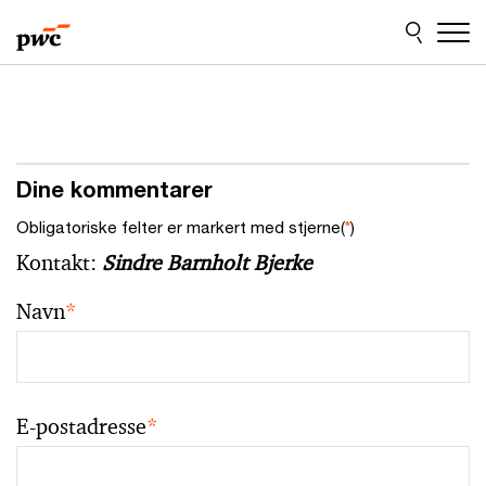
Skip
Skip
to
to
content
footer
Dine kommentarer
Obligatoriske felter er markert med stjerne(
*
)
Kontakt:
Sindre Barnholt Bjerke
Navn
*
E-postadresse
*