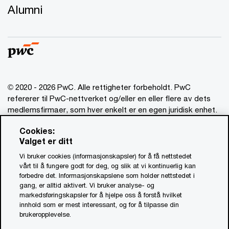
Alumni
© 2020 - 2026 PwC. Alle rettigheter forbeholdt. PwC
refererer til PwC-nettverket og/eller en eller flere av dets
medlemsfirmaer, som hver enkelt er en egen juridisk enhet.
Vennligst se www.pwc.com/structure for mer informasjon.
Cookies:
Valget er ditt
Ansvarsbegrensning
Vi bruker cookies (informasjonskapsler) for å få nettstedet
Om utgiver
vårt til å fungere godt for deg, og slik at vi kontinuerlig kan
forbedre det. Informasjonskapslene som holder nettstedet i
Standardvilkår
gang, er alltid aktivert. Vi bruker analyse- og
Åpenhetsrapport
markedsføringskapsler for å hjelpe oss å forstå hvilket
innhold som er mest interessant, og for å tilpasse din
Åpenhetsloven PwC (PDF, 0.9 MB)
brukeropplevelse.
Åpenhetsloven Advokatfirmaet PwC (PDF, 0.9 MB)