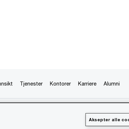
nnsikt
Tjenester
Kontorer
Karriere
Alumni
 forbeholdt. PwC refererer til PwC-nettverket og/eller en eller
hver enkelt er en egen juridisk enhet. Vennligst se
formasjon.
Aksepter alle co