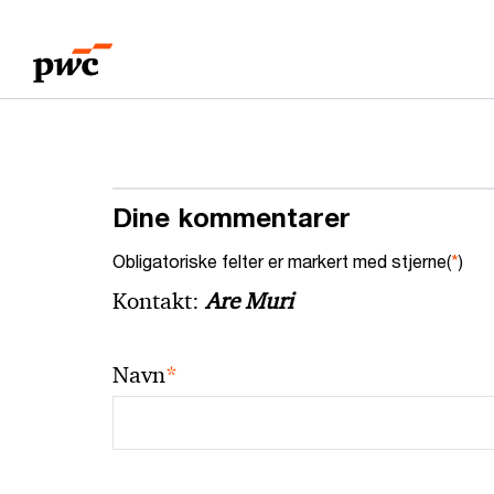
Skip
Skip
to
to
content
footer
Dine kommentarer
Obligatoriske felter er markert med stjerne(
*
)
Kontakt:
Are Muri
*
Navn