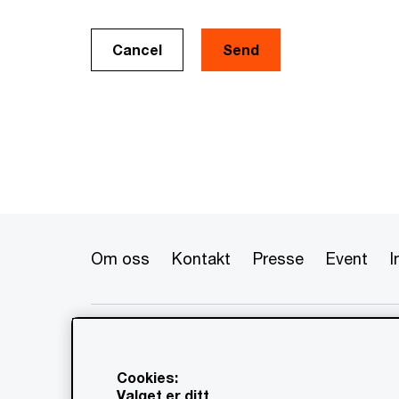
Cancel
Om oss
Kontakt
Presse
Event
I
© 2020 - 2026 PwC. Alle rettigheter
flere av dets medlemsfirmaer, som 
www.pwc.com/structure for mer in
Cookies:
Valget er ditt