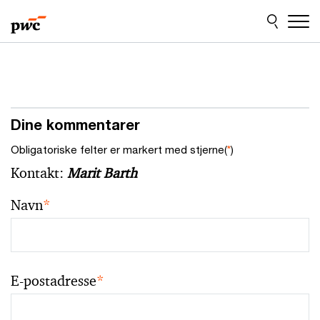
Skip
Skip
to
to
content
footer
Dine kommentarer
Obligatoriske felter er markert med stjerne(
*
)
Kontakt:
Marit Barth
Navn
*
E-postadresse
*