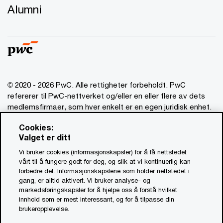
Alumni
© 2020 - 2026 PwC. Alle rettigheter forbeholdt. PwC
refererer til PwC-nettverket og/eller en eller flere av dets
medlemsfirmaer, som hver enkelt er en egen juridisk enhet.
Vennligst se www.pwc.com/structure for mer informasjon.
Cookies:
Valget er ditt
Ansvarsbegrensning
Vi bruker cookies (informasjonskapsler) for å få nettstedet
Om utgiver
vårt til å fungere godt for deg, og slik at vi kontinuerlig kan
forbedre det. Informasjonskapslene som holder nettstedet i
Standardvilkår
gang, er alltid aktivert. Vi bruker analyse- og
Åpenhetsrapport
markedsføringskapsler for å hjelpe oss å forstå hvilket
innhold som er mest interessant, og for å tilpasse din
Åpenhetsloven PwC (PDF, 0.9 MB)
brukeropplevelse.
Åpenhetsloven Advokatfirmaet PwC (PDF, 0.9 MB)