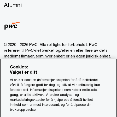
Alumni
© 2020 - 2026 PwC. Alle rettigheter forbeholdt. PwC
refererer til PwC-nettverket og/eller en eller flere av dets
medlemsfirmaer, som hver enkelt er en egen juridisk enhet.
Vennligst se www.pwc.com/structure for mer informasjon.
Cookies:
Valget er ditt
Ansvarsbegrensning
Vi bruker cookies (informasjonskapsler) for å få nettstedet
Om utgiver
vårt til å fungere godt for deg, og slik at vi kontinuerlig kan
forbedre det. Informasjonskapslene som holder nettstedet i
Standardvilkår
gang, er alltid aktivert. Vi bruker analyse- og
Åpenhetsrapport
markedsføringskapsler for å hjelpe oss å forstå hvilket
innhold som er mest interessant, og for å tilpasse din
Åpenhetsloven PwC (PDF, 0.9 MB)
brukeropplevelse.
Åpenhetsloven Advokatfirmaet PwC (PDF, 0.9 MB)