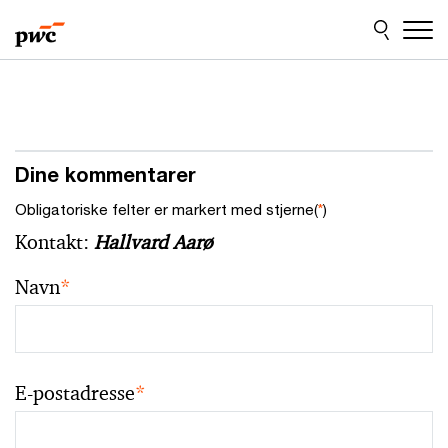
Skip
Skip
to
to
content
footer
Dine kommentarer
Obligatoriske felter er markert med stjerne(
*
)
Kontakt:
Hallvard Aarø
Navn
*
E-postadresse
*