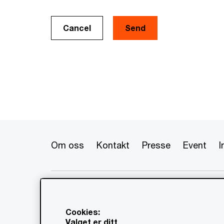
Cancel
Om oss
Kontakt
Presse
Event
I
© 2020 - 2026 PwC. Alle rettigheter
flere av dets medlemsfirmaer, som 
www.pwc.com/structure for mer in
Cookies:
Valget er ditt