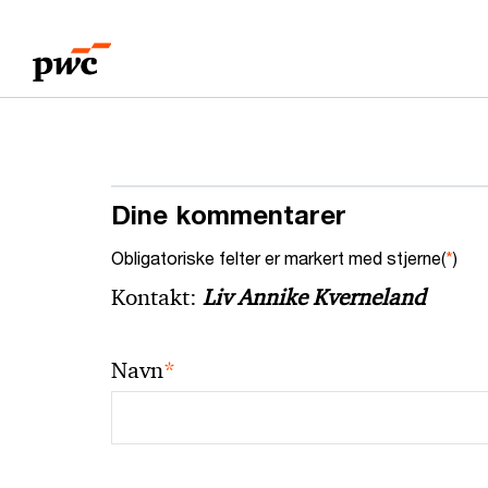
Skip
Skip
to
to
content
footer
Dine kommentarer
Obligatoriske felter er markert med stjerne(
*
)
Kontakt:
Liv Annike Kverneland
*
Navn