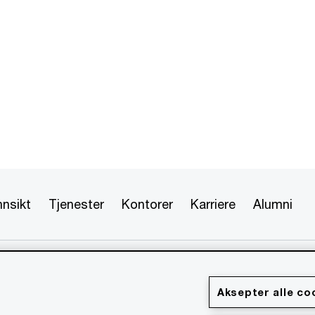
nnsikt
Tjenester
Kontorer
Karriere
Alumni
 forbeholdt. PwC refererer til PwC-nettverket og/eller en eller
hver enkelt er en egen juridisk enhet. Vennligst se
formasjon.
Aksepter alle co