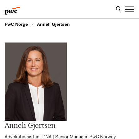
Skip
Skip
to
to
content
footer
PwC Norge
Anneli Gjertsen
Anneli Gjertsen
Advokatassistent DNA | Senior Manager, PwC Norway