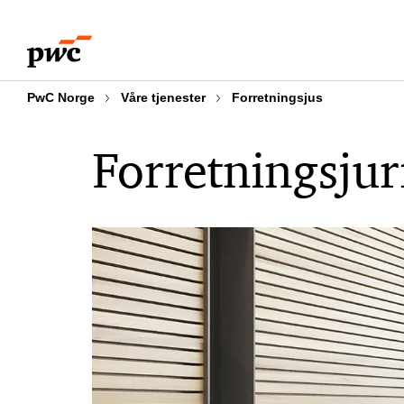
Skip
Skip
to
to
content
footer
PwC Norge
Våre tjenester
Forretningsjus
Forretningsjur