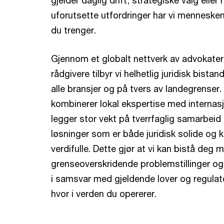
gjelder daglig drift, strategiske valg eller
uforutsette utfordringer har vi menneske
du trenger.
Gjennom et globalt nettverk av advokater 
rådgivere tilbyr vi helhetlig juridisk bistan
alle bransjer og på tvers av landegrenser.
kombinerer lokal ekspertise med internasjo
legger stor vekt på tverrfaglig samarbeid 
løsninger som er både juridisk solide og
verdifulle. Dette gjør at vi kan bistå deg
grenseoverskridende problemstillinger og s
i samsvar med gjeldende lover og regulato
hvor i verden du opererer.