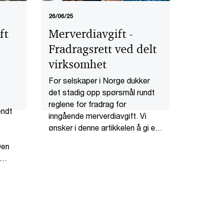
26/06/25
ft
Merverdiavgift -
Fradragsrett ved delt
virksomhet
For selskaper i Norge dukker
det stadig opp spørsmål rundt
reglene for fradrag for
endt
inngående merverdiavgift. Vi
ønsker i denne artikkelen å gi en
overordnet fremstilling av
Den
reglene rundt forholdsmessig
fradrag for fellesanskaffelser i
,
virksomheter med både
avgiftspliktig og avgiftsunntatt
og
aktivitet.
es å
.