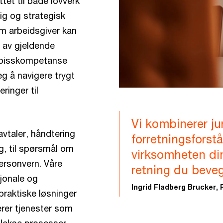
tet til både lovverk
lig og strategisk
om arbeidsgiver kan
e av gjeldende
 spisskompetanse
g å navigere trygt
ringer til
Vi kombinerer ju
avtaler, håndtering
forretningsforstå
, til spørsmål om
virksomheten din
personvern. Våre
retning du beveg
jonale og
Ingrid Fladberg Brucker, 
 praktiske løsninger
erer tjenester som