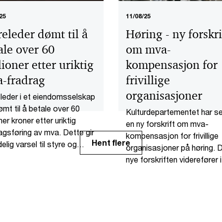
25
11/08/25
releder dømt til å
Høring - ny forskri
ale over 60
om mva-
lioner etter uriktig
kompensasjon for
-fradrag
frivillige
organisasjoner
leder i et eiendomsselskap
ømt til å betale over 60
Kulturdepartementet har s
ner kroner etter uriktig
en ny forskrift om mva-
agsføring av mva. Dette gir
kompensasjon for frivillige
Hent flere
delig varsel til styre og
organisasjoner på høring. 
se i næringslivet. Tingretten
nye forskriften viderefører i
ast at personlig
hovedsak dagens regelverk
tningsansvar kan fastslås
men inneholder flere viktige
delsen gir uriktige eller
forenklinger, presiseringer 
lfulle opplysninger, og
endringer. Endringene vent
sikrer at vilkårene for mva-
tre i kraft fra 1. januar 2026