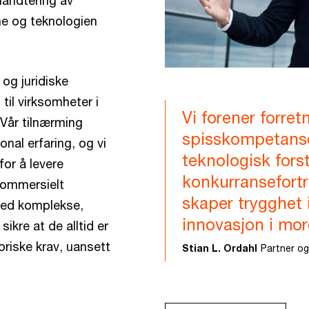
 håndtering av
ne og teknologien
og juridiske
d til virksomheter i
Vi forener forret
 Vår tilnærming
spisskompetans
nal erfaring, og vi
teknologisk fors
for å levere
konkurransefortr
 kommersielt
skaper trygghet 
 med komplekse,
innovasjon i mor
ikre at de alltid er
riske krav, uansett
Stian L. Ordahl
Partner og