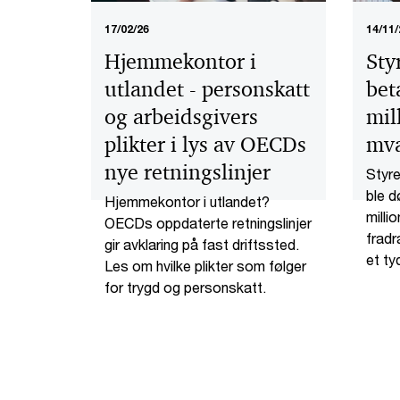
17/02/26
14/11/
Hjemmekontor i
Sty
utlandet - personskatt
bet
og arbeidsgivers
mil
plikter i lys av OECDs
mva
nye retningslinjer
Styre
ble d
Hjemmekontor i utlandet?
millio
OECDs oppdaterte retningslinjer
fradr
gir avklaring på fast driftssted.
et ty
Les om hvilke plikter som følger
ledel
for trygd og personskatt.
slo f
ersta
når le
mange
ikke 