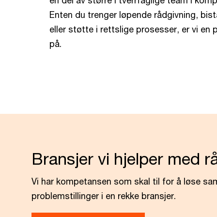
en del av større i tverrfaglige team i kom
Enten du trenger løpende rådgivning, bist
eller støtte i rettslige prosesser, er vi en
på.
Bransjer vi hjelper med r
Vi har kompetansen som skal til for å løse s
problemstillinger i en rekke bransjer.