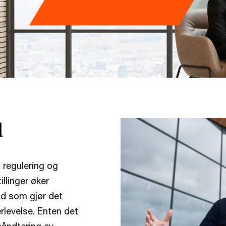
d
 regulering og
llinger øker
åd som gjør det
rlevelse. Enten det