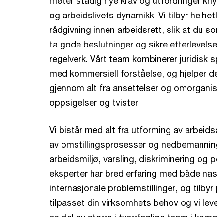
møter stadig nye krav og utfordringer knyt
og arbeidslivets dynamikk. Vi tilbyr helhet
rådgivning innen arbeidsrett, slik at du s
ta gode beslutninger og sikre etterlevels
regelverk. Vårt team kombinerer juridisk
med kommersiell forståelse, og hjelper de
gjennom alt fra ansettelser og omorganise
oppsigelser og tvister.
Vi bistår med alt fra utforming av arbeids
av omstillingsprosesser og nedbemanning
arbeidsmiljø, varsling, diskriminering og 
eksperter har bred erfaring med både nas
internasjonale problemstillinger, og tilbyr
tilpasset din virksomhets behov og vi lev