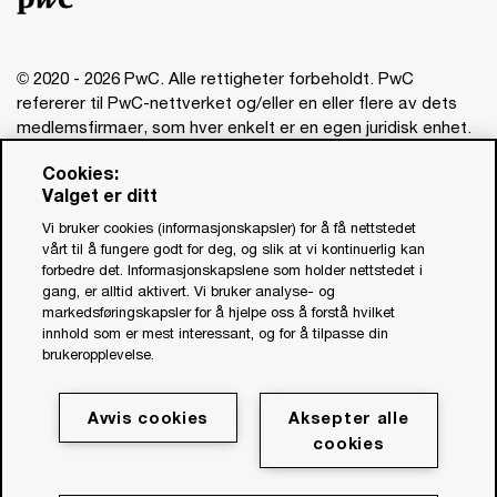
© 2020 - 2026 PwC. Alle rettigheter forbeholdt. PwC
refererer til PwC-nettverket og/eller en eller flere av dets
medlemsfirmaer, som hver enkelt er en egen juridisk enhet.
Vennligst se www.pwc.com/structure for mer informasjon.
Cookies:
Valget er ditt
Ansvarsbegrensning
Vi bruker cookies (informasjonskapsler) for å få nettstedet
Om utgiver
vårt til å fungere godt for deg, og slik at vi kontinuerlig kan
forbedre det. Informasjonskapslene som holder nettstedet i
Standardvilkår
gang, er alltid aktivert. Vi bruker analyse- og
Åpenhetsrapport
markedsføringskapsler for å hjelpe oss å forstå hvilket
innhold som er mest interessant, og for å tilpasse din
Åpenhetsloven PwC (PDF, 0.9 MB)
brukeropplevelse.
Åpenhetsloven Advokatfirmaet PwC (PDF, 0.9 MB)
Personvernerklæring for oppdrag
Avvis cookies
Aksepter alle
Personvernerklæring PwC
cookies
Cookie Policy