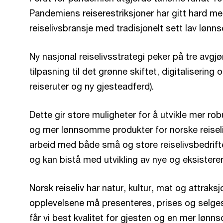
Pandemiens reiserestriksjoner har gitt hard me
reiselivsbransje med tradisjonelt sett lav løn
Ny nasjonal reiselivsstrategi peker på tre avgj
tilpasning til det grønne skiftet, digitalisering 
reiseruter og ny gjesteadferd).
Dette gir store muligheter for å utvikle mer ro
og mer lønnsomme produkter for norske reiseliv
arbeid med både små og store reiselivsbedrifte
og kan bistå med utvikling av nye og eksistere
Norsk reiseliv har natur, kultur, mat og attraks
opplevelsene må presenteres, prises og selges
får vi best kvalitet for gjesten og en mer lønnso