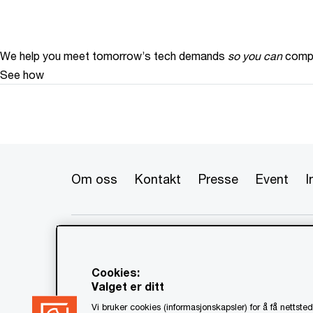
We help you meet tomorrow’s tech demands
so you can
compe
See how
Om oss
Kontakt
Presse
Event
I
© 2020 - 2026 PwC. Alle rettigheter
flere av dets medlemsfirmaer, som 
www.pwc.com/structure for mer in
Cookies:
Valget er ditt
Ansvarsbegrensning
Om utgiv
Vi bruker cookies (informasjonskapsler) for å få nettstede