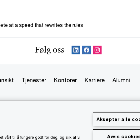
te at a speed that rewrites the rules
Følg oss
nnsikt
Tjenester
Kontorer
Karriere
Alumni
 forbeholdt. PwC refererer til PwC-nettverket og/eller en eller
hver enkelt er en egen juridisk enhet. Vennligst se
formasjon.
Aksepter alle co
er
Standardvilkår
Åpenhetsrapport
Avvis cookie
t vårt til å fungere godt for deg, og slik at vi