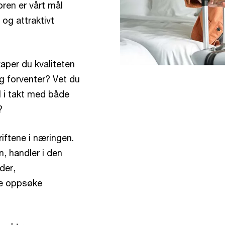
oren er vårt mål
 og attraktivt
kaper du kvaliteten
g forventer? Vet du
l i takt med både
?
iftene i næringen.
n, handler i den
der,
de oppsøke