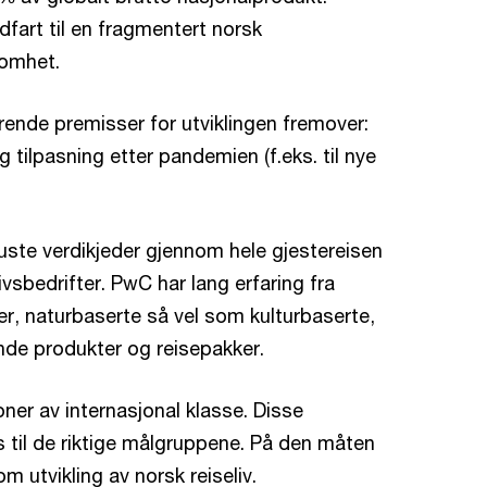
dfart til en fragmentert norsk
nsomhet.
ørende premisser for utviklingen fremover:
og tilpasning etter pandemien (f.eks. til nye
buste verdikjeder gjennom hele gjestereisen
sbedrifter. PwC har lang erfaring fra
r, naturbaserte så vel som kulturbaserte,
nde produkter og reisepakker.
joner av internasjonal klasse. Disse
 til de riktige målgruppene. På den måten
m utvikling av norsk reiseliv.