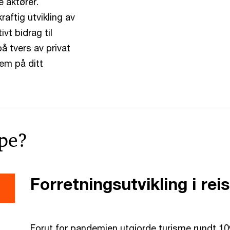
 aktører.
aftig utvikling av
ivt bidrag til
å tvers av privat
dem på ditt
lpe?
Forretningsutvikling i reis
Forut for pandemien utgjorde turisme rundt 10