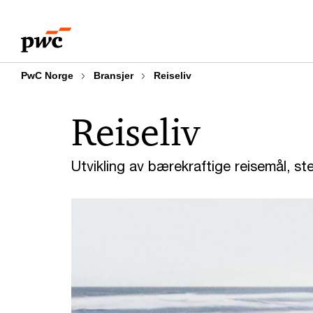
Skip
Skip
to
to
content
footer
PwC Norge
Bransjer
Reiseliv
Reiseliv
Utvikling av bærekraftige reisemål, s