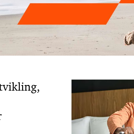
tvikling,
r