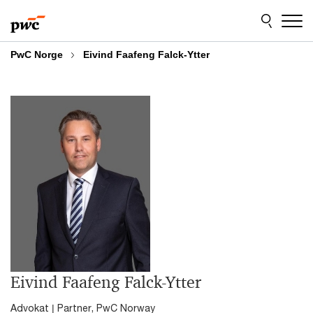
Skip
Skip
to
to
content
footer
PwC Norge
Eivind Faafeng Falck-Ytter
Eivind Faafeng Falck-Ytter
Advokat | Partner, PwC Norway