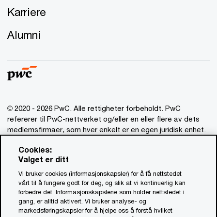
Karriere
Alumni
© 2020 - 2026 PwC. Alle rettigheter forbeholdt. PwC
refererer til PwC-nettverket og/eller en eller flere av dets
medlemsfirmaer, som hver enkelt er en egen juridisk enhet.
Vennligst se www.pwc.com/structure for mer informasjon.
Cookies:
Valget er ditt
Ansvarsbegrensning
Vi bruker cookies (informasjonskapsler) for å få nettstedet
Om utgiver
vårt til å fungere godt for deg, og slik at vi kontinuerlig kan
forbedre det. Informasjonskapslene som holder nettstedet i
Standardvilkår
gang, er alltid aktivert. Vi bruker analyse- og
Åpenhetsrapport
markedsføringskapsler for å hjelpe oss å forstå hvilket