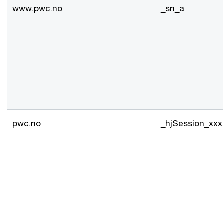
www.pwc.no
_sn_a
pwc.no
_hjSession_xxx