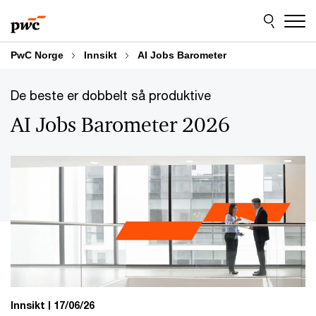
Skip
Skip
to
to
content
footer
PwC Norge
Innsikt
AI Jobs Barometer
De beste er dobbelt så produktive
AI Jobs Barometer 2026
Innsikt
17/06/26