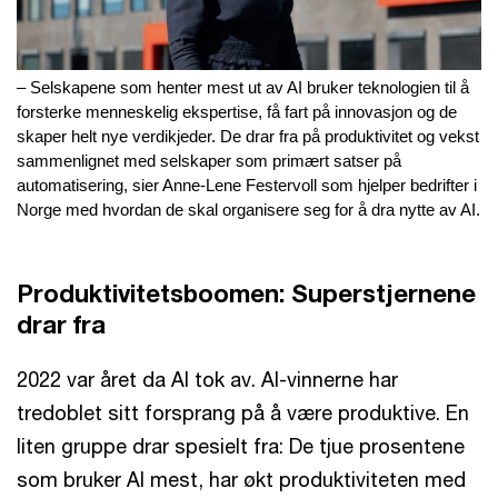
– Selskapene som henter mest ut av AI bruker teknologien til å
forsterke menneskelig ekspertise, få fart på innovasjon og de
skaper helt nye verdikjeder. De drar fra på produktivitet og vekst
sammenlignet med selskaper som primært satser på
automatisering, sier Anne-Lene Festervoll som hjelper bedrifter i
Norge med hvordan de skal organisere seg for å dra nytte av AI.
Produktivitetsboomen: Superstjernene
drar fra
2022 var året da AI tok av. AI-vinnerne har
tredoblet sitt forsprang på å være produktive. En
liten gruppe drar spesielt fra: De tjue prosentene
som bruker AI mest, har økt produktiviteten med