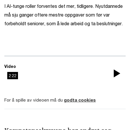
I AI-tunge roller forventes det mer, tidligere. Nyutdannede
må sju ganger oftere mestre oppgaver som før var
forbeholdt seniorer, som å lede arbeid og ta beslutninger.
Video
2:22
Pla
Vi
For å spille av videoen må du
godta cookies