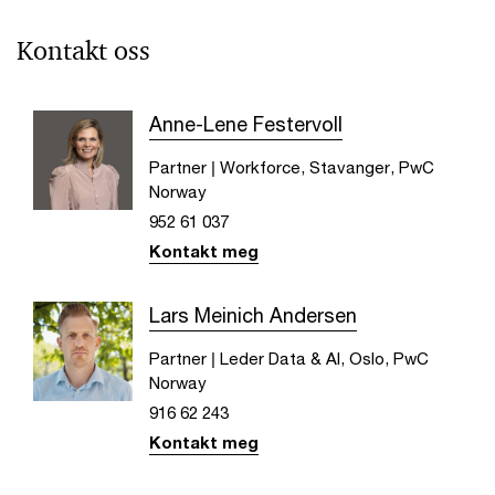
AI rewrites the playbook: Is your
Kontakt oss
business strategy keeping pace?
AI changes competitive advantage and revolutionizes
business strategy. How to leverage data to transform
Anne-Lene Festervoll
the way you approach innovation and growth.
Partner | Workforce, Stavanger, PwC
Norway
952 61 037
Kontakt meg
Lars Meinich Andersen
Partner | Leder Data & AI, Oslo, PwC
Norway
916 62 243
Kontakt meg