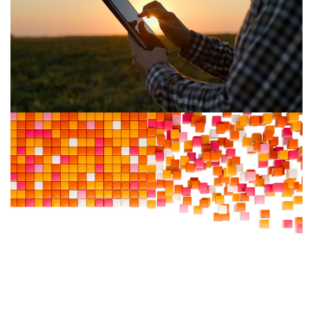
Industry
PwC and TED
Together, PwC and TED are asking some of AI's
biggest questions – turning AI theory into real-world
practice.
6 Min Read