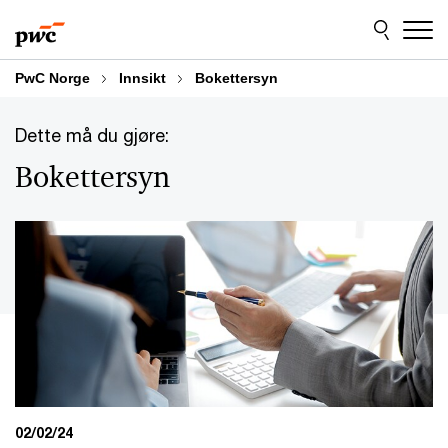
Skip
Skip
to
to
content
footer
PwC Norge
Innsikt
Bokettersyn
Dette må du gjøre:
Bokettersyn
02/02/24