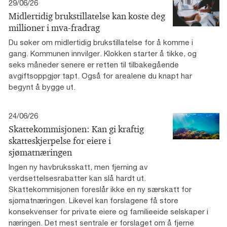
29/06/26
Midlertidig brukstillatelse kan koste deg
millioner i mva-fradrag
Du søker om midlertidig brukstillatelse for å komme i
gang. Kommunen innvilger. Klokken starter å tikke, og
seks måneder senere er retten til tilbakegående
avgiftsoppgjør tapt. Også for arealene du knapt har
begynt å bygge ut.
24/06/26
Skattekommisjonen: Kan gi kraftig
skatteskjerpelse for eiere i
sjømatnæringen
Ingen ny havbruksskatt, men fjerning av
verdsettelsesrabatter kan slå hardt ut.
Skattekommisjonen foreslår ikke en ny særskatt for
sjømatnæringen. Likevel kan forslagene få store
konsekvenser for private eiere og familieeide selskaper i
næringen. Det mest sentrale er forslaget om å fjerne