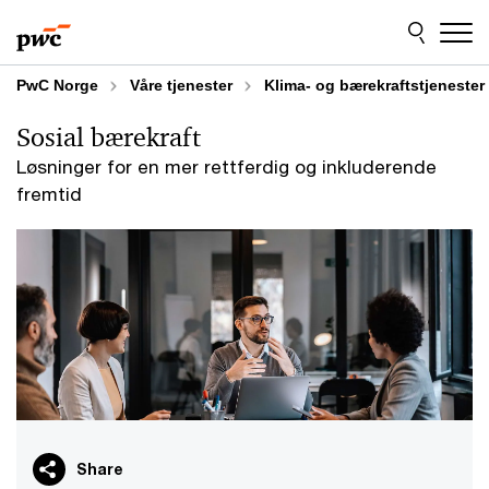
Skip
Skip
to
to
content
footer
PwC Norge
Våre tjenester
Klima- og bærekraftstjenester
Sosial bærekraft
Løsninger for en mer rettferdig og inkluderende
fremtid
Share