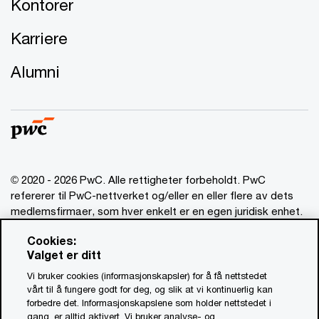
Kontorer
Karriere
Alumni
© 2020 - 2026 PwC. Alle rettigheter forbeholdt. PwC
refererer til PwC-nettverket og/eller en eller flere av dets
medlemsfirmaer, som hver enkelt er en egen juridisk enhet.
Vennligst se www.pwc.com/structure for mer informasjon.
Cookies:
Valget er ditt
Ansvarsbegrensning
Vi bruker cookies (informasjonskapsler) for å få nettstedet
Om utgiver
vårt til å fungere godt for deg, og slik at vi kontinuerlig kan
forbedre det. Informasjonskapslene som holder nettstedet i
Standardvilkår
gang, er alltid aktivert. Vi bruker analyse- og