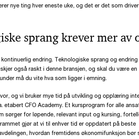
rer nye ting hver eneste uke, og det er det som drive
iske sprang krever mer av 
 kontinuerlig endring. Teknologiske sprang og endring 
 skjer også raskt i denne bransjen, og skal du være en
kunder må du vite hva som ligger i emning.
lvor, og vi bruker mye tid på utvikling og opplæring int
la. etabert CFO Academy. Et kursprogram for alle ansat
sørger for løpende, relevant input og kursing, fortell
ammet gjør at vi til enhver tid er oppdatert på beste
avdelingen, hvordan fremtidens økonomifunksjon bør s