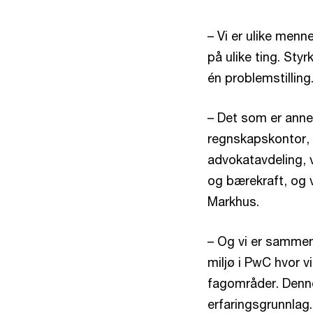
– Vi er ulike men
på ulike ting. Sty
én problemstilling
– Det som er ann
regnskapskontor, 
advokatavdeling, v
og bærekraft, og v
Markhus.
– Og vi er sammens
miljø i PwC hvor v
fagområder. Denne
erfaringsgrunnlag