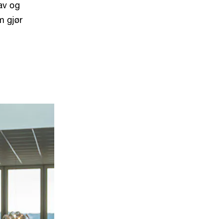
rav og
m gjør