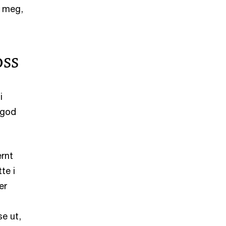
r meg,
oss
i
 god
ernt
te i
er
e ut,