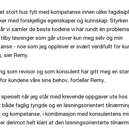
 et stort hus fylt med kompetanse innen ulike fagdisipl
sker med forskjellige egenskaper og kunnskap. Styrken
 når vi samler de beste hodene vi har rundt én problemst
 tilby løsninger som går utover kun meg selv og min
anse - noe som jeg opplever er svært verdifullt for k
, sier Remy.
ing som revisor og som konsulent har gitt meg en stør
 for kundene våre sine behov, forteller Remy.
g spesielt når jeg står med krevende oppgaver ute hos
 både faglig tyngde og en løsningsorientert tilnærmin
illit og kompetanse, i kombinasjon med konsulentens m
t er derimot helt klart at den løsningsorienterte tilnær