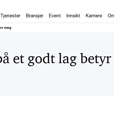
Tjenester
Bransjer
Event
Innsikt
Karriere
Om
for meg
på et godt lag bety