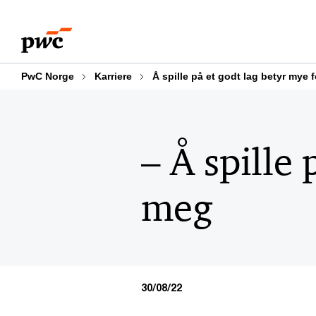
Skip
Skip
to
to
content
footer
PwC Norge
Karriere
Å spille på et godt lag betyr mye 
– Å spille 
meg
30/08/22