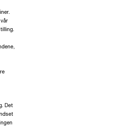
iner.
 vår
illing.
undene,
re
g. Det
indset
mingen