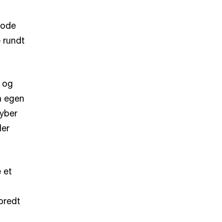
gode
e rundt
 og
n egen
cyber
ler
 et
bredt