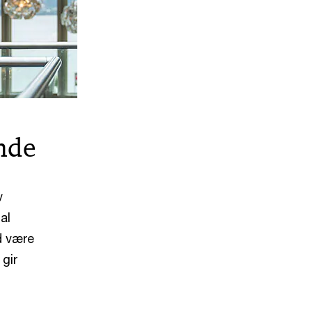
ende
v
al
d være
gir