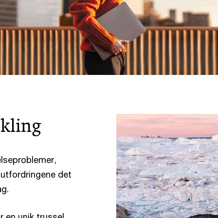
ikling
elseproblemer,
dutfordringene det
ag.
r en unik trussel