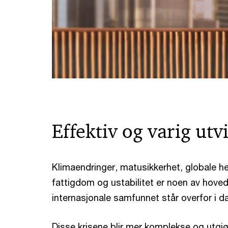
Effektiv og varig utv
Klimaendringer, matusikkerhet, globale h
fattigdom og ustabilitet er noen av hove
internasjonale samfunnet står overfor i d
Disse krisene blir mer komplekse og utgjø