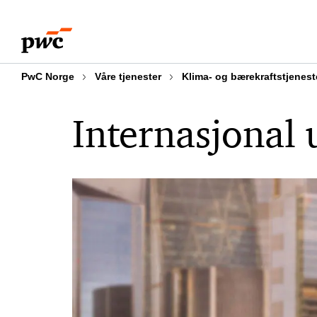
Skip
Skip
to
to
content
footer
PwC Norge
Våre tjenester
Klima- og bærekraftstjenest
Internasjonal 