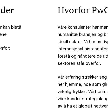
åder
Hvorfor Pw
r kan bistå
Våre konsulenter har man
ene.
humanitærbransjen og bri
ideell sektor. Vi har en 
enfor:
internasjonal bistandsforv
forstå og håndtere de ut
sektoren står overfor.
Vår erfaring strekker seg f
her hjemme, noe som gir 
virkelig trykker. Vårt pri
våre kunder strategisk og
av å ha et globalt nettver