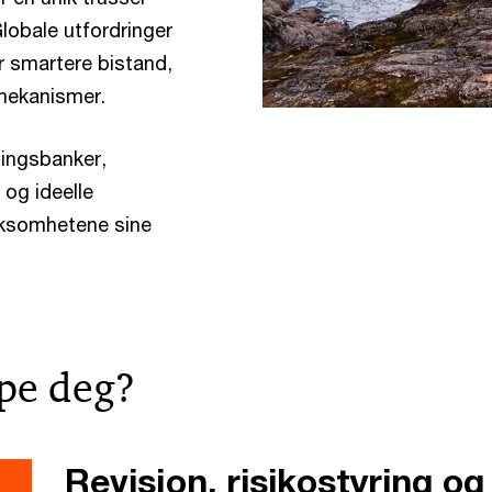
lobale utfordringer
r smartere bistand,
smekanismer.
lingsbanker,
 og ideelle
rksomhetene sine
lpe deg?
Revisjon, risikostyring og