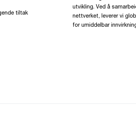
utvikling. Ved å samarbe
ende tiltak
nettverket, leverer vi gl
for umiddelbar innvirknin
g