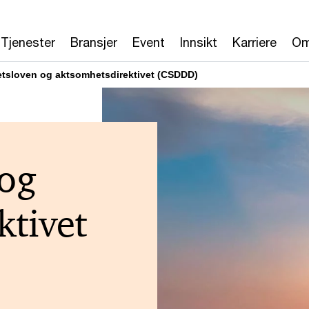
tivet (CSRD)
Rapporteringsstandarder for bærekraft (ESR
Tjenester
Bransjer
Event
Innsikt
Karriere
Om
tsloven og aktsomhetsdirektivet (CSDDD)
 og
ktivet