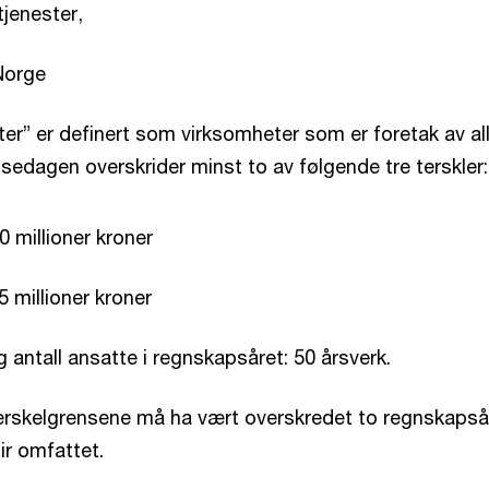
 tjenester,
 Norge
ter” er definert som virksomheter som er foretak av al
sedagen overskrider minst to av følgende tre terskler:
0 millioner kroner
 millioner kroner
g antall ansatte i regnskapsåret: 50 årsverk.
 terskelgrensene må ha vært overskredet to regnskapså
ir omfattet.