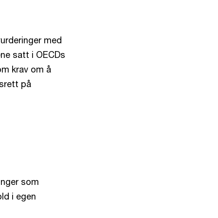
vurderinger med
ene satt i OECDs
nom krav om å
srett på
ringer som
ld i egen