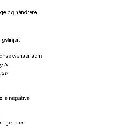
gge og håndtere
gslinjer.
 konsekvenser som
 til
nom
elle negative
ringene er