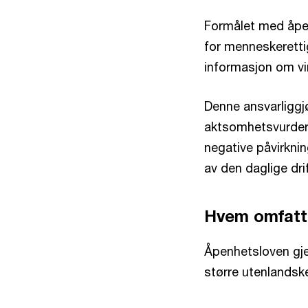
Formålet med åpen
for menneskeretti
informasjon om vi
Denne ansvarliggjø
aktsomhetsvurderi
negative påvirkni
av den daglige dri
Hvem omfatt
Åpenhetsloven gje
større utenlandsk