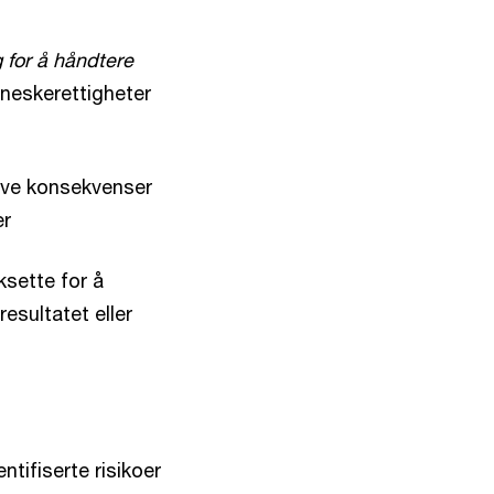
g for å håndtere
neskerettigheter
ive konsekvenser
er
ksette for å
esultatet eller
ntifiserte risikoer