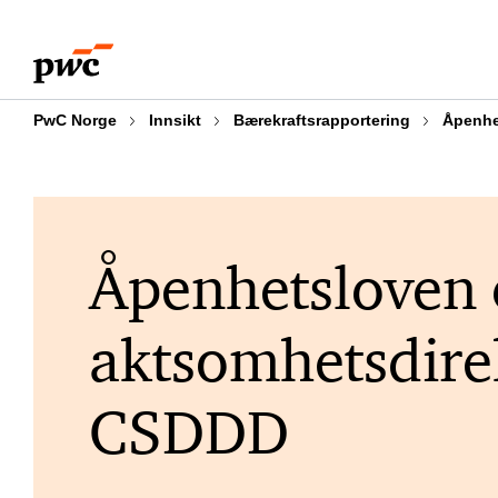
Skip
Skip
Utforsk bærekraftsportalen
Bærekraftsdirek
to
to
content
footer
PwC Norge
Innsikt
Bærekraftsrapportering
Åpenhe
Åpenhetsloven
aktsomhetsdire
CSDDD