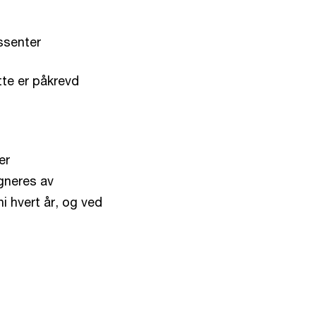
essenter
tte er påkrevd
er
gneres av
i hvert år, og ved