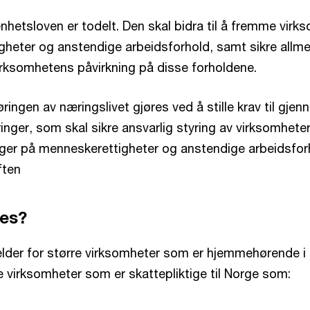
hetsloven er todelt. Den skal bidra til å fremme virk
gheter og anstendige arbeidsforhold, samt sikre allmen
rksomhetens påvirkning på disse forholdene.
ringen av næringslivet gjøres ved å stille krav til gje
nger, som skal sikre ansvarlig styring av virksomhete
nger på menneskerettigheter og anstendige arbeidsfor
ften
es?
lder for større virksomheter som er hjemmehørende i
e virksomheter som er skattepliktige til Norge som: