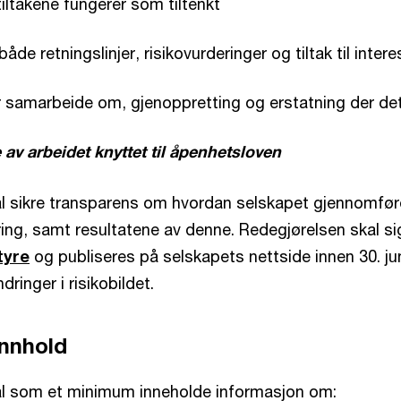
iltakene fungerer som tiltenkt
e retningslinjer, risikovurderinger og tiltak til inter
er samarbeide om, gjenoppretting og erstatning der de
 av arbeidet knyttet til åpenhetsloven
l sikre transparens om hvordan selskapet gjennomfør
ng, samt resultatene av denne. Redegjørelsen skal si
tyre
og publiseres på selskapets nettside innen 30. jun
ringer i risikobildet.
nnhold
al som et minimum inneholde informasjon om: