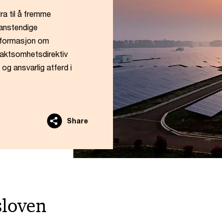
ra til å fremme
 anstendige
informasjon om
 aktsomhetsdirektiv
og ansvarlig atferd i
Share
loven