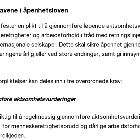
avene i åpenhetsloven
fester en plikt til å gjennomføre løpende aktsomhets
rettigheter og arbeidsforhold i tråd med retningslinj
 flernasjonale selskaper. Dette skal sikre åpenhet gjen
eringene årlig eller ved store endringer, samt gi innsyn
pliktelser kan deles inn i tre overordnede krav:
omføre aktsomhetsvurderinger
liktig til å regelmessig gjennomføre aktsomhetsvurde
en for menneskerettighetsbrudd og dårlige arbeidsforho
rdikjeden.