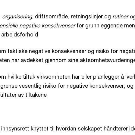
s
organisering
, driftsområde, retningslinjer og
rutiner o
tensielle negative konsekvenser
for grunnleggende men
 arbeidsforhold
m faktiske negative konsekvenser og risiko for negat
ten har avdekket gjennom sine aktsomhetsvurdering
 hvilke tiltak virksomheten har eller planlegger å iver
egrense vesentlig risiko for negative konsekvenser, og r
ultater av tiltakene
innsynsrett knyttet til hvordan selskapet håndterer ide