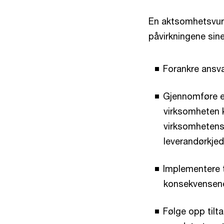
En aktsomhetsvurd
påvirkningene sin
Forankre ansva
Gjennomføre en
virksomheten
virksomhetens 
leverandørkje
Implementere t
konsekvensen
Følge opp tilt