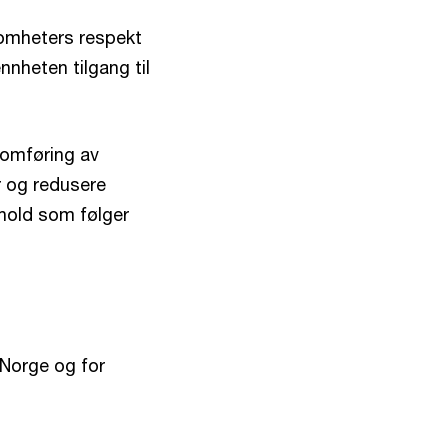
somheters respekt
nheten tilgang til
nnomføring av
r og redusere
hold som følger
 Norge og for