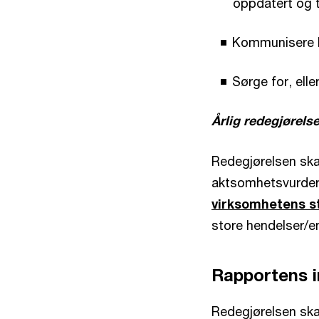
oppdatert og t
Kommunisere båd
Sørge for, ell
Årlig redegjørelse
Redegjørelsen ska
aktsomhetsvurderi
virksomhetens s
store hendelser/end
Rapportens i
Redegjørelsen sk