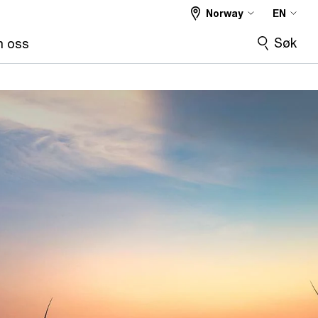
Norway
EN
S)
Dobbel vesentlighet
More
Søk
 oss