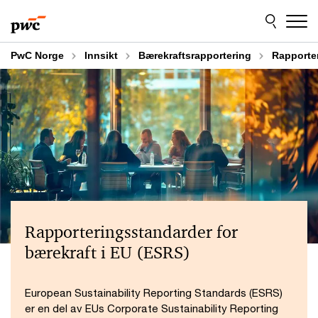
Skip
Skip
Utforsk bærekraftsportalen
to
to
content
footer
PwC Norge
Innsikt
Bærekraftsrapportering
Rapporter
Rapporteringsstandarder for
bærekraft i EU (ESRS)
European Sustainability Reporting Standards (ESRS)
er en del av EUs Corporate Sustainability Reporting