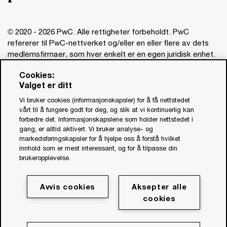
© 2020 - 2026 PwC. Alle rettigheter forbeholdt. PwC
refererer til PwC-nettverket og/eller en eller flere av dets
medlemsfirmaer, som hver enkelt er en egen juridisk enhet.
Vennligst se www.pwc.com/structure for mer informasjon.
Cookies:
Valget er ditt
Ansvarsbegrensning
Vi bruker cookies (informasjonskapsler) for å få nettstedet
Om utgiver
vårt til å fungere godt for deg, og slik at vi kontinuerlig kan
forbedre det. Informasjonskapslene som holder nettstedet i
Standardvilkår
gang, er alltid aktivert. Vi bruker analyse- og
Åpenhetsrapport
markedsføringskapsler for å hjelpe oss å forstå hvilket
innhold som er mest interessant, og for å tilpasse din
Åpenhetsloven PwC (PDF, 0.9 MB)
brukeropplevelse.
Åpenhetsloven Advokatfirmaet PwC (PDF, 0.9 MB)
Personvernerklæring for oppdrag
Avvis cookies
Aksepter alle
Personvernerklæring PwC
cookies
Cookie Policy