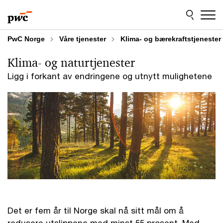
Skip
Skip
to
to
content
footer
PwC Norge
Våre tjenester
Klima- og bærekraftstjenester
Klima- og naturtjenester
Ligg i forkant av endringene og utnytt mulighetene
Det er fem år til Norge skal nå sitt mål om å
redusere utslippene med minst 55 prosent. Med