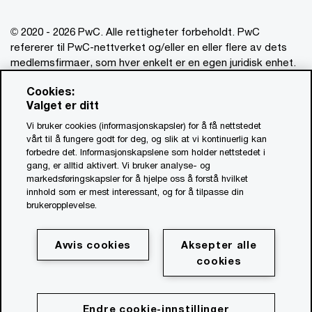
© 2020 - 2026 PwC. Alle rettigheter forbeholdt. PwC
refererer til PwC-nettverket og/eller en eller flere av dets
medlemsfirmaer, som hver enkelt er en egen juridisk enhet.
Vennligst se www.pwc.com/structure for mer informasjon.
Cookies:
Valget er ditt
Ansvarsbegrensning
Vi bruker cookies (informasjonskapsler) for å få nettstedet
Om utgiver
vårt til å fungere godt for deg, og slik at vi kontinuerlig kan
forbedre det. Informasjonskapslene som holder nettstedet i
Standardvilkår
gang, er alltid aktivert. Vi bruker analyse- og
Åpenhetsrapport
markedsføringskapsler for å hjelpe oss å forstå hvilket
innhold som er mest interessant, og for å tilpasse din
Åpenhetsloven PwC (PDF, 0.9 MB)
brukeropplevelse.
Åpenhetsloven Advokatfirmaet PwC (PDF, 0.9 MB)
Personvernerklæring for oppdrag
Avvis cookies
Aksepter alle
Personvernerklæring PwC
cookies
Cookie Policy
Cookie-innstillinger
Endre cookie-innstillinger