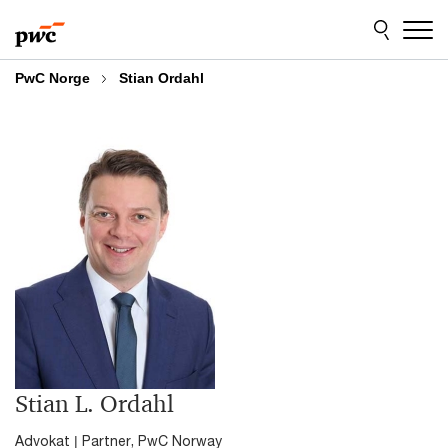
Skip
Skip
to
to
content
footer
PwC Norge
Stian Ordahl
Stian L. Ordahl
Advokat | Partner, PwC Norway