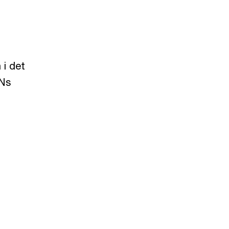
 i det
FNs