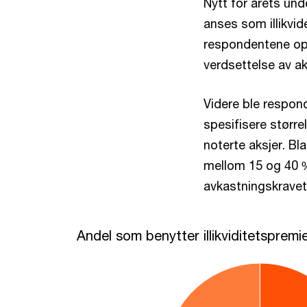
Nytt for årets un
anses som illikvi
respondentene oppg
verdsettelse av ak
Videre ble respon
spesifisere større
noterte aksjer. Bl
mellom 15 og 40 
avkastningskravet
Andel som benytter illikviditetspremie
Andel som benytter illikviditetspremi
Pie chart with 2 slices.