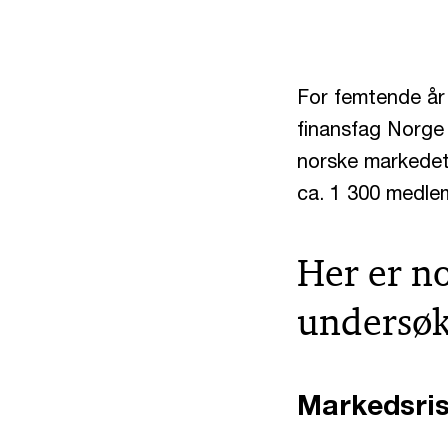
For femtende år
finansfag Norge 
norske markedet
ca. 1 300 medle
Her er no
undersøk
Markedsri