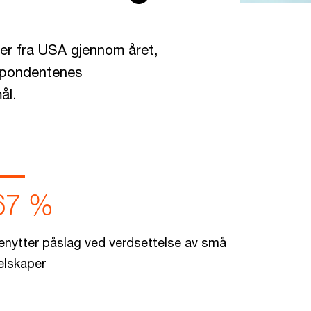
kter fra USA gjennom året,
espondentenes
ål.
67 %
enytter påslag ved verdsettelse av små
elskaper