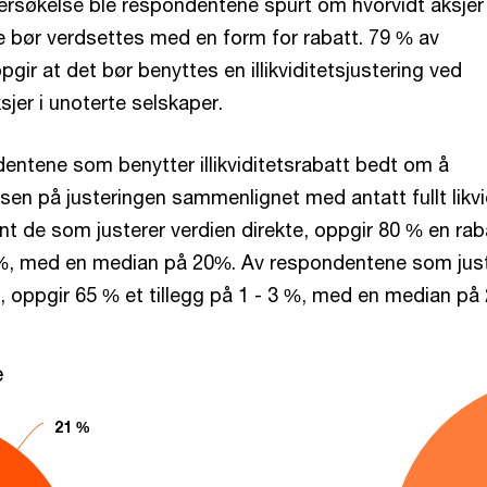
dersøkelse ble respondentene spurt om hvorvidt aksje
de bør verdsettes med en form for rabatt. 79 % av
ir at det bør benyttes en illikviditetsjustering ved
sjer i unoterte selskaper.
dentene som benytter illikviditetsrabatt bedt om å
lsen på justeringen sammenlignet med antatt fullt likvi
ant de som justerer verdien direkte, oppgir 80 % en rab
%, med en median på 20%. Av respondentene som just
, oppgir 65 % et tillegg på 1 - 3 %, med en median på 
Chart
e
Pie chart with 2 slices.
21 %
21 %