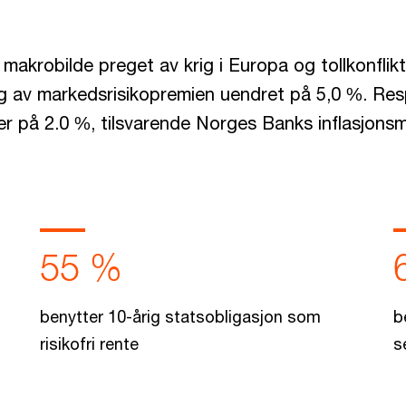
e makrobilde preget av krig i Europa og tollkonfli
ing av markedsrisikopremien uendret på 5,0 %. R
ger på 2.0 %, tilsvarende Norges Banks inflasjonsm
55 %
benytter 10-årig statsobligasjon som
b
risikofri rente
s