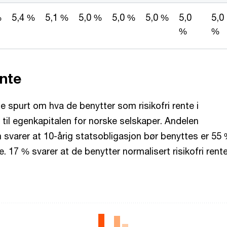
%
5,4 %
5,1 %
5,0 %
5,0 %
5,0 %
5,0
5,0
%
%
ente
 spurt om hva de benytter som risikofri rente i
til egenkapitalen for norske selskaper. Andelen
svarer at 10-årig statsobligasjon bør benyttes er 55 
. 17 % svarer at de benytter normalisert risikofri rente