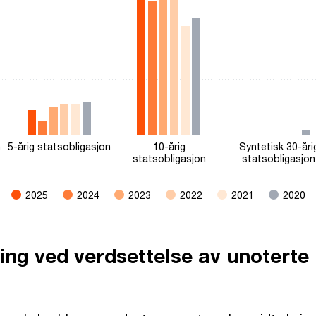
0 to 60.
n
5-årig statsobligasjon
10-årig
Syntetisk 30-åri
statsobligasjon
statsobligasjon
2025
2024
2023
2022
2021
2020
ing ved verdsettelse av unoterte