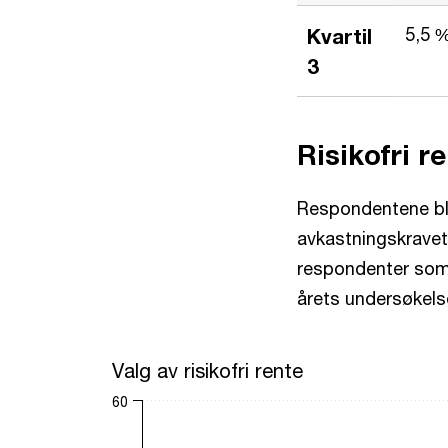
5,5 
Kvartil
3
Risikofri r
Respondentene ble
avkastningskravet 
respondenter som 
årets undersøkelse
Valg av risikofri rente
Valg av risikofri rente
Bar chart with 6 data series.
60
The chart has 1 X axis displaying categories.