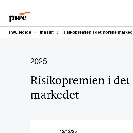
Skip
Skip
to
to
content
footer
PwC Norge
Innsikt
Risikopremien i det norske marked
2025
Risikopremien i det
markedet
12/12/25