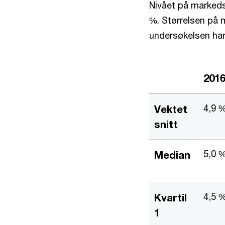
Nivået på markeds
%. Størrelsen på 
undersøkelsen har
201
4,9 
Vektet
snitt
5,0 
Median
4,5 
Kvartil
1