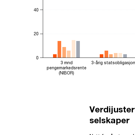
The chart has 1 Y axis displaying values. Range: 
40
20
0
3 mnd
3-årig statsobligasjo
pengemarkedsrente
(NIBOR)
End of interactive chart.
Verdijuster
selskaper