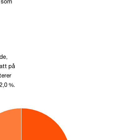
r som
de,
att på
erer
2,0 %.