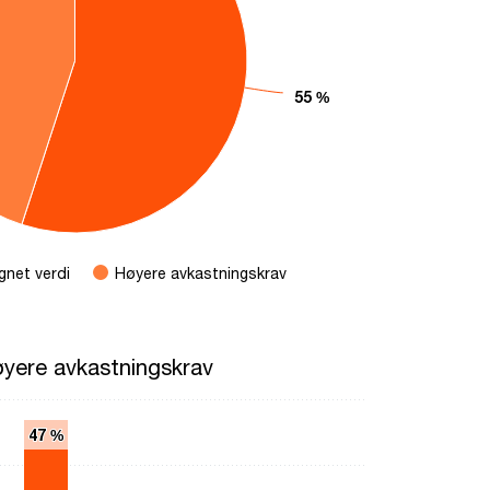
55 %
55 %
gnet verdi
Høyere avkastningskrav
kastningskrav
øyere avkastningskrav
ying categories.
47 %
47 %
ying values. Range: 0 to 50.