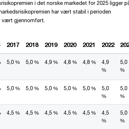
risikopremien i det norske markedet for 2025 ligger p
markedsrisikopremien har vært stabil i perioden
 vært gjennomført.
6
2017
2018
2019
2020
2021
2022
20
%
5,0 %
5,0 %
4,9 %
4,8 %
4,8 %
4,9
5,0
%
%
%
5,0 %
5,0 %
5,0 %
5,0 %
5,0 %
5,0
5,0
%
%
%
4,5 %
4,5 %
4,5 %
4,5 %
4,5 %
4,5
5,0
%
%