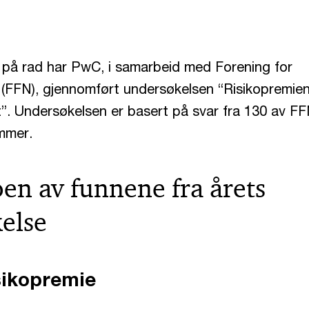
 på rad har PwC, i samarbeid med Forening for
(FFN), gjennomført undersøkelsen “Risikopremien
”. Undersøkelsen er basert på svar fra 130 av F
mmer.
en av funnene fra årets
else
sikopremie