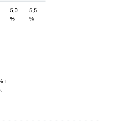
5,0
5,5
%
%
% i
.