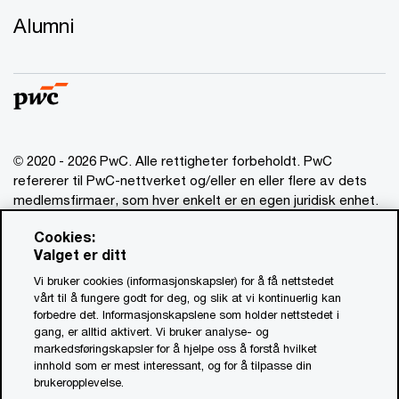
Alumni
© 2020 - 2026 PwC. Alle rettigheter forbeholdt. PwC
refererer til PwC-nettverket og/eller en eller flere av dets
medlemsfirmaer, som hver enkelt er en egen juridisk enhet.
Vennligst se www.pwc.com/structure for mer informasjon.
Cookies:
Valget er ditt
Ansvarsbegrensning
Vi bruker cookies (informasjonskapsler) for å få nettstedet
Om utgiver
vårt til å fungere godt for deg, og slik at vi kontinuerlig kan
forbedre det. Informasjonskapslene som holder nettstedet i
Standardvilkår
gang, er alltid aktivert. Vi bruker analyse- og
Åpenhetsrapport
markedsføringskapsler for å hjelpe oss å forstå hvilket
innhold som er mest interessant, og for å tilpasse din
Åpenhetsloven PwC (PDF, 0.9 MB)
brukeropplevelse.