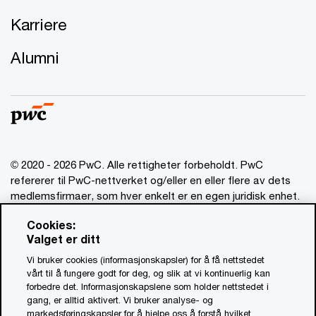
Karriere
Alumni
© 2020 - 2026 PwC. Alle rettigheter forbeholdt. PwC
refererer til PwC-nettverket og/eller en eller flere av dets
medlemsfirmaer, som hver enkelt er en egen juridisk enhet.
Vennligst se www.pwc.com/structure for mer informasjon.
Cookies:
Valget er ditt
Ansvarsbegrensning
Vi bruker cookies (informasjonskapsler) for å få nettstedet
Om utgiver
vårt til å fungere godt for deg, og slik at vi kontinuerlig kan
forbedre det. Informasjonskapslene som holder nettstedet i
Standardvilkår
gang, er alltid aktivert. Vi bruker analyse- og
Åpenhetsrapport
markedsføringskapsler for å hjelpe oss å forstå hvilket