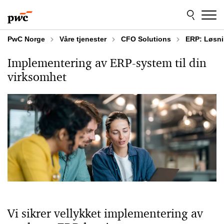
Skip
Skip
to
to
content
footer
PwC Norge
Våre tjenester
CFO Solutions
ERP: Løsnin
Implementering av ERP-system til din
virksomhet
Vi sikrer vellykket implementering av